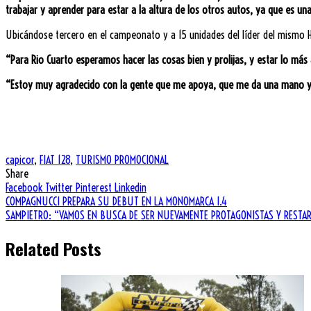
trabajar y aprender para estar a la altura de los otros autos, ya que es un
Ubicándose tercero en el campeonato y a 15 unidades del líder del mismo H
“Para Rio Cuarto esperamos hacer las cosas bien y prolijas, y estar lo m
“Estoy muy agradecido con la gente que me apoya, que me da una mano y
.
.
capicor
,
FIAT 128
,
TURISMO PROMOCIONAL
Share
Facebook
Twitter
Pinterest
Linkedin
Navegación
COMPAGNUCCI PREPARA SU DEBUT EN LA MONOMARCA 1.4
SAMPIETRO: “VAMOS EN BUSCA DE SER NUEVAMENTE PROTAGONISTAS Y RESTAR
de
Related Posts
entradas