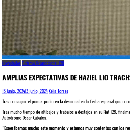
Novedades
Turismo Promocional 128
AMPLIAS EXPECTATIVAS DE HAZIEL LIO TRACH
13 junio, 2024
13 junio, 2024
Celia Torres
Tras conseguir el primer podio en la divisional en la fecha especial que cor
Tras mucho tiempo de altibajos y trabajos a destajos en su Fiat 128, finalme
Autodromo Oscar Cabalen.
“
Esperábamos mucho este momento y estamos muy contentos con los resul