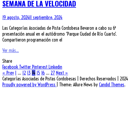
SEMANA DE LA VELOCIDAD
19 agosto, 2024
11 septiembre, 2024
Las Categorías Asociadas de Pista Cordobesa llevaron a cabo su 6ª
presentación anual en el autódromo ‘Parque Ciudad de Río Cuarto’.
Compartieron programación con el
Ver más...
Share
Facebook
Twitter
Pinterest
Linkedin
« Prev
1
…
12
13
14
15
16
…
27
Next »
Categorías Asociadas de Pistas Cordobesas | Derechos Reservados | 2024
Proudly powered by WordPress
|
Theme: Allure News by
Candid Themes
.