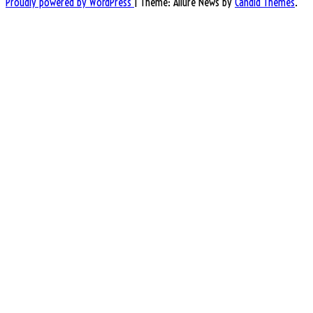
Proudly powered by WordPress
|
Theme: Allure News by
Candid Themes
.