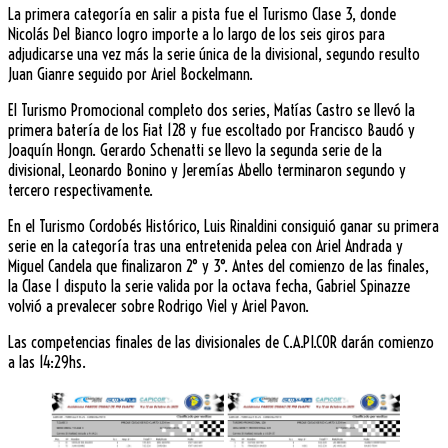
La primera categoría en salir a pista fue el Turismo Clase 3, donde
Nicolás Del Bianco logro importe a lo largo de los seis giros para
adjudicarse una vez más la serie única de la divisional, segundo resulto
Juan Gianre seguido por Ariel Bockelmann.
El Turismo Promocional completo dos series, Matías Castro se llevó la
primera batería de los Fiat 128 y fue escoltado por Francisco Baudó y
Joaquín Hongn. Gerardo Schenatti se llevo la segunda serie de la
divisional, Leonardo Bonino y Jeremías Abello terminaron segundo y
tercero respectivamente.
En el Turismo Cordobés Histórico, Luis Rinaldini consiguió ganar su primera
serie en la categoría tras una entretenida pelea con Ariel Andrada y
Miguel Candela que finalizaron 2° y 3°. Antes del comienzo de las finales,
la Clase 1 disputo la serie valida por la octava fecha, Gabriel Spinazze
volvió a prevalecer sobre Rodrigo Viel y Ariel Pavon.
Las competencias finales de las divisionales de C.A.PI.COR darán comienzo
a las 14:29hs.